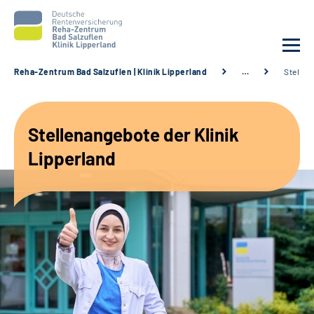
Reha-Zentrum Bad Salzuflen | Klinik Lipperland
…
Stellen
Unsere Klinik
Stellenangebote der Klinik
Unsere Angebote
Lipperland
Service
Karriere
Sozialdienste & Zuweisende
Suche