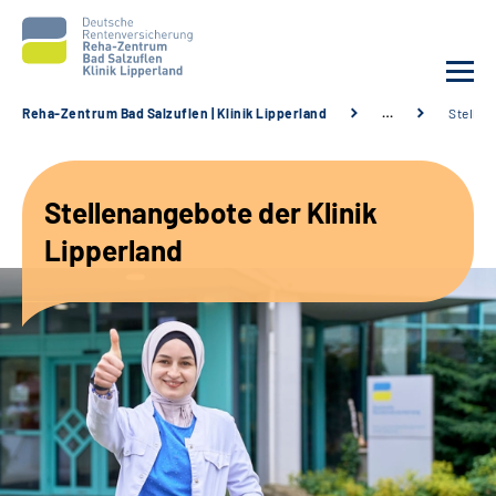
Reha-Zentrum Bad Salzuflen | Klinik Lipperland
…
Stellen
Unsere Klinik
Stellenangebote der Klinik
Unsere Angebote
Lipperland
Service
Karriere
Sozialdienste & Zuweisende
Suche