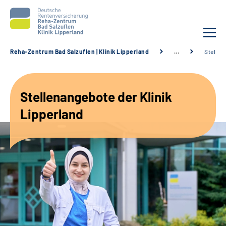
Reha-Zentrum Bad Salzuflen | Klinik Lipperland
…
Stellen
Unsere Klinik
Stellenangebote der Klinik
Unsere Angebote
Lipperland
Service
Karriere
Sozialdienste & Zuweisende
Suche