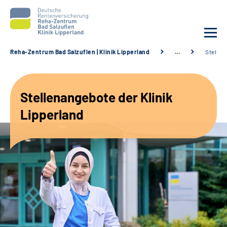
Reha-Zentrum Bad Salzuflen | Klinik Lipperland
…
Stellen
Unsere Klinik
Stellenangebote der Klinik
Unsere Angebote
Lipperland
Service
Karriere
Sozialdienste & Zuweisende
Suche