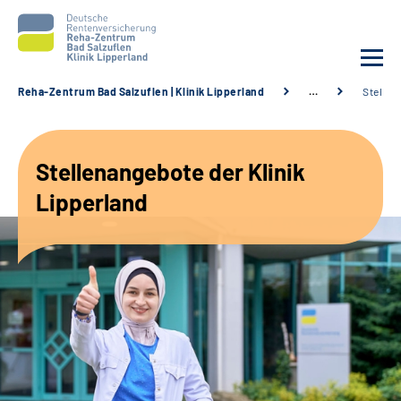
Reha-Zentrum Bad Salzuflen | Klinik Lipperland
…
Stellen
Unsere Klinik
Stellenangebote der Klinik
Unsere Angebote
Lipperland
Service
Karriere
Sozialdienste & Zuweisende
Suche