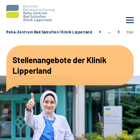
Reha-Zentrum Bad Salzuflen | Klinik Lipperland
…
Stellen
Unsere Klinik
Stellenangebote der Klinik
Unsere Angebote
Lipperland
Service
Karriere
Sozialdienste & Zuweisende
Suche