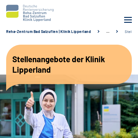
Reha-Zentrum Bad Salzuflen | Klinik Lipperland
…
Stellen
Unsere Klinik
Stellenangebote der Klinik
Unsere Angebote
Lipperland
Service
Karriere
Sozialdienste & Zuweisende
Suche