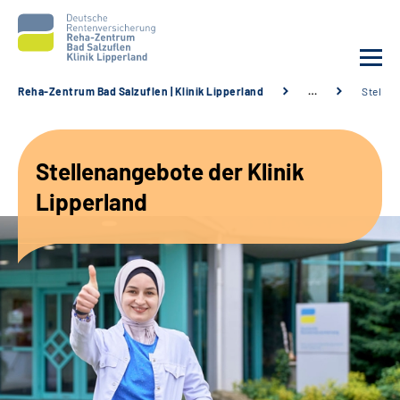
Reha-Zentrum Bad Salzuflen | Klinik Lipperland
…
Stellen
Unsere Klinik
Stellenangebote der Klinik
Unsere Angebote
Lipperland
Service
Karriere
Sozialdienste & Zuweisende
Suche