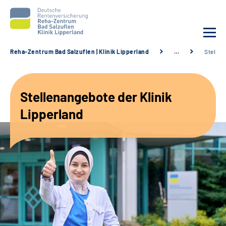
Reha-Zentrum Bad Salzuflen | Klinik Lipperland
…
Stellen
Unsere Klinik
Stellenangebote der Klinik
Unsere Angebote
Lipperland
Service
Karriere
Sozialdienste & Zuweisende
Suche