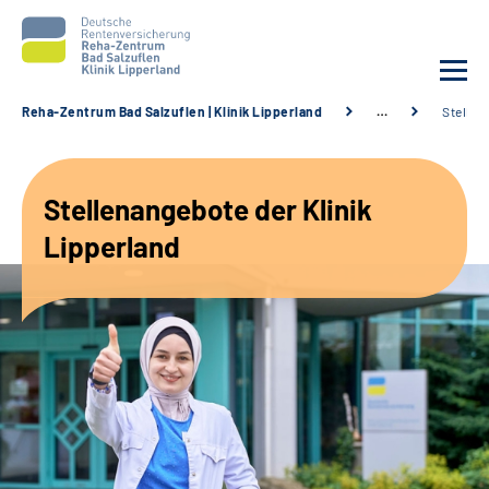
Reha-Zentrum Bad Salzuflen | Klinik Lipperland
…
Stellen
Unsere Klinik
Stellenangebote der Klinik
Unsere Angebote
Lipperland
Service
Karriere
Sozialdienste & Zuweisende
Suche