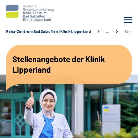
Reha-Zentrum Bad Salzuflen | Klinik Lipperland
…
Stellen
Unsere Klinik
Stellenangebote der Klinik
Unsere Angebote
Lipperland
Service
Karriere
Sozialdienste & Zuweisende
Suche