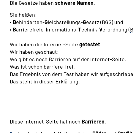
Die Gesetze haben
schwere Namen
.
Sie heißen:
•
B
ehinderten-
G
leichstellungs-
G
esetz (
BGG
) und
•
B
arrierefreie-
I
nformations-
T
echnik-
V
erordnung (
B
Wir haben die Internet-Seite
getestet
.
Wir haben geschaut:
Wo gibt es noch Barrieren auf der Internet-Seite.
Was ist schon barriere-frei.
Das Ergebnis von dem Test haben wir aufgeschriebe
Das steht in dieser Erklärung.
Diese Internet-Seite hat noch
Barrieren
.