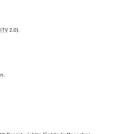
ITV
2.0).
n.