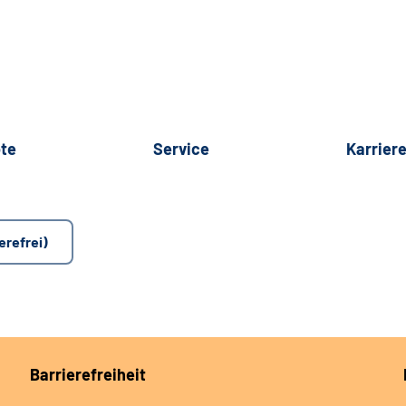
te
Service
Karrier
erefrei)
Barrierefreiheit