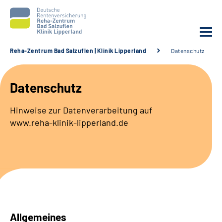
Reha-Zentrum Bad Salzuflen | Klinik Lipperland
Datenschutz
Unsere Klinik
Datenschutz
Unsere Angebote
Hinweise zur Datenverarbeitung auf
www.reha-klinik-lipperland.de
Service
Karriere
Sozialdienste & Zuweisende
Suche
Allgemeines