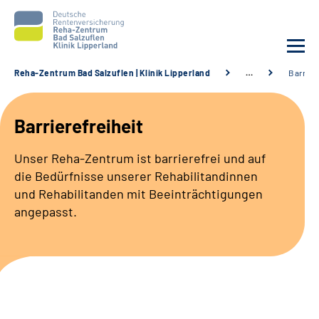
Reha-Zentrum Bad Salzuflen | Klinik Lipperland
…
Barriere
Unsere Klinik
Barrierefreiheit
Unsere Angebote
Unser Reha-Zentrum ist barrierefrei und auf
die Bedürfnisse unserer Rehabilitandinnen
Service
und Rehabilitanden mit Beeinträchtigungen
angepasst.
Karriere
Sozialdienste & Zuweisende
Suche