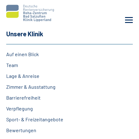
Unsere Klinik
Unsere Klinik
Auf einen Blick
Unsere Angebote
Team
Lage & Anreise
Service
Zimmer & Ausstattung
Karriere
Barrierefreiheit
Verpflegung
Sozialdienste & Zuweisende
Sport- & Freizeitangebote
Suche
Bewertungen