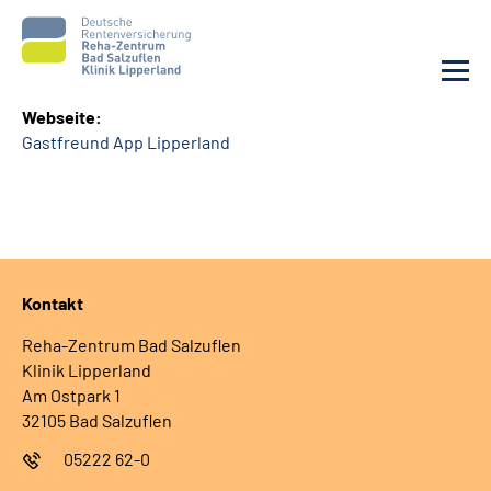
Webseite:
Gastfreund App Lipperland
Unsere Klinik
Unsere Angebote
Service
Kontakt
Karriere
Reha-Zentrum Bad Salzuflen
Klinik Lipperland
Sozialdienste & Zuweisende
Am Ostpark 1
32105 Bad Salzuflen
Suche
05222 62-0