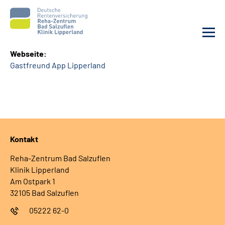
Webseite:
Gastfreund App Lipperland
Unsere Klinik
Unsere Angebote
Service
Kontakt
Karriere
Reha-Zentrum Bad Salzuflen
Klinik Lipperland
Sozialdienste & Zuweisende
Am Ostpark 1
32105 Bad Salzuflen
Suche
05222 62-0