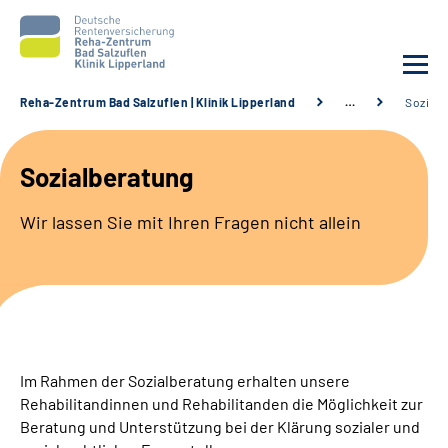
Reha-Zentrum Bad Salzuflen | Klinik Lipperland
…
Sozialb
Unsere Klinik
Sozialberatung
Unsere Angebote
Wir lassen Sie mit Ihren Fragen nicht allein
Service
Karriere
Sozialdienste & Zuweisende
Im Rahmen der Sozialberatung erhalten unsere
Rehabilitandinnen und Rehabilitanden die Möglichkeit zur
Suche
Beratung und Unterstützung bei der Klärung sozialer und