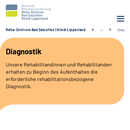
Reha-Zentrum Bad Salzuflen | Klinik Lipperland
…
Diagnos
Unsere Klinik
Diagnostik
Unsere Angebote
Unsere Rehabilitandinnen und Rehabilitanden
erhalten zu Beginn des Aufenthaltes die
Service
erforderliche rehabilitationsbezogene
Diagnostik.
Karriere
Sozialdienste & Zuweisende
Suche